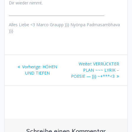
Dir wieder nimmt.
______________________________________________________
Alles Liebe <3 Marco Graupp }}} Nyönpa Padmasambhava
}}}
Beitragsnavigation
Nächster
Weiter:
VERRÜCKTER
Vorheriger
Vorherige:
HÖHEN
Beitrag:
PLAN ~~~ LYRIK –
Beitrag:
UND TIEFEN
POESIE — }}} ~+***<3
Schreibe einen Kommentar