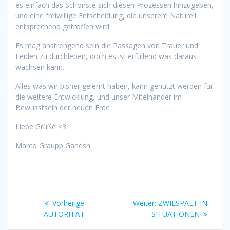
es einfach das Schönste sich diesen Prozessen hinzugeben,
und eine freiwillige Entscheidung, die unserem Naturell
entsprechend getroffen wird.
Es mag anstrengend sein die Passagen von Trauer und
Leiden zu durchleben, doch es ist erfüllend was daraus
wachsen kann.
Alles was wir bisher gelernt haben, kann genutzt werden für
die weitere Entwicklung, und unser Miteinander im
Bewusstsein der neuen Erde
Liebe Grüße
<3
Marco Graupp Ganesh
Beitragsnavigation
Vorheriger
Nächster
Vorherige:
Weiter:
ZWIESPALT IN
Beitrag:
Beitrag:
AUTORITÄT
SITUATIONEN