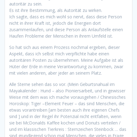
autoritär zu sein.
Es ist ihre Bestimmung, als Autorität zu wirken.
Ich sagte, dass es mich wohl so nervt, dass diese Person
nicht in ihrer Kraft ist, jedoch die Energien dort
zusammenlaufen, und diese Person als Anlaufstelle einen
Haufen Probleme der Menschen in ihrem Umfeld ist.
So hat sich aus einem Prozess nochmal ergeben, dieser
Aspekt, dass ich selbst mich verpflichte habe einen
autoritären Posten zu übernehmen. Meine Aufgabe ist als
Hüter der Erde in meine Verantwortung zu kommen, zwar
mit vielen anderen, aber jeder an seinem Platz.
Alle Sterne sehen das so vor. (Mein Geburtsnahual im
Mayakalender : Hund – also Pioniersarbeit, und in gewisser
Weise mit dem was ich mache vorausgehen / Chinesisches
Horoskop: Tiger –Element Feuer – das sind Menschen, die
etwas vorantreiben [am besten auch ihre eigenen Chefs
sind ] und in der Regel ihr Potenzial nicht entfalten, wenn
sie bei McDonalds Kaffee kochen und Donuts verteilen /
und im klassischen Tierkreis : Sternzeichen Steinbock … das
sind grundlegend schon mal Menschen, die vieles in Frage