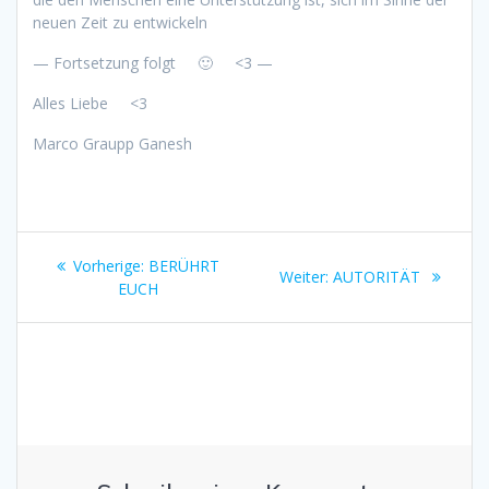
neuen Zeit zu entwickeln
— Fortsetzung folgt
🙂
<3
—
Alles Liebe
<3
Marco Graupp Ganesh
Beitragsnavigation
Vorheriger
Vorherige:
BERÜHRT
Nächster
Weiter:
AUTORITÄT
Beitrag:
EUCH
Beitrag: